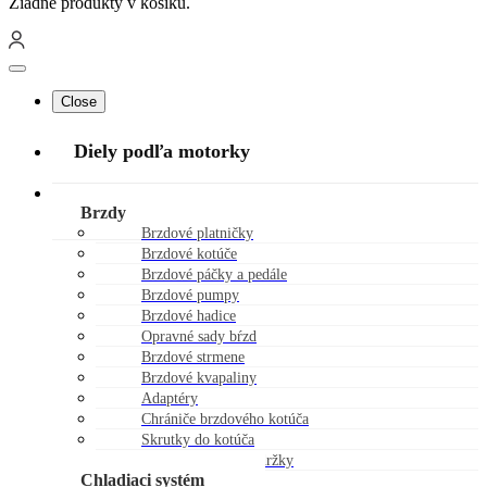
Žiadne produkty v košíku.
Close
Diely podľa motorky
Náhradné diely
Brzdy
Brzdové platničky
Brzdové kotúče
Brzdové páčky a pedále
Brzdové pumpy
Brzdové hadice
Opravné sady bŕzd
Brzdové strmene
Brzdové kvapaliny
Adaptéry
Chrániče brzdového kotúča
Skrutky do kotúča
Viečka brzdovej nádržky
Chladiaci systém