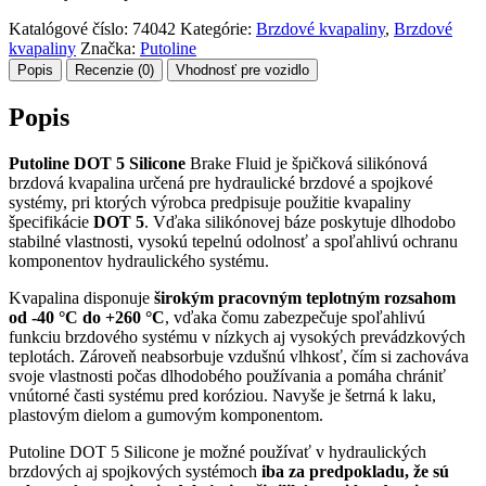
Katalógové číslo:
74042
Kategórie:
Brzdové kvapaliny
,
Brzdové
kvapaliny
Značka:
Putoline
Popis
Recenzie (0)
Vhodnosť pre vozidlo
Popis
Putoline DOT 5 Silicone
Brake Fluid je špičková silikónová
brzdová kvapalina určená pre hydraulické brzdové a spojkové
systémy, pri ktorých výrobca predpisuje použitie kvapaliny
špecifikácie
DOT 5
. Vďaka silikónovej báze poskytuje dlhodobo
stabilné vlastnosti, vysokú tepelnú odolnosť a spoľahlivú ochranu
komponentov hydraulického systému.
Kvapalina disponuje
širokým pracovným teplotným rozsahom
od -40 °C do +260 °C
, vďaka čomu zabezpečuje spoľahlivú
funkciu brzdového systému v nízkych aj vysokých prevádzkových
teplotách. Zároveň neabsorbuje vzdušnú vlhkosť, čím si zachováva
svoje vlastnosti počas dlhodobého používania a pomáha chrániť
vnútorné časti systému pred koróziou. Navyše je šetrná k laku,
plastovým dielom a gumovým komponentom.
Putoline DOT 5 Silicone je možné používať v hydraulických
brzdových aj spojkových systémoch
iba za predpokladu, že sú