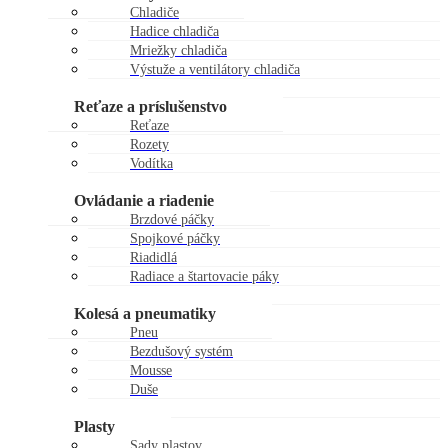
Chladiče
Hadice chladiča
Mriežky chladiča
Výstuže a ventilátory chladiča
Zátky chladiča
Reťaze a príslušenstvo
Reťaze
Rozety
Vodítka
Kladky reťaze
Ovládanie a riadenie
Brzdové páčky
Spojkové páčky
Riadidlá
Radiace a štartovacie páky
Gripy
Kolesá a pneumatiky
Pneu
Bezdušový systém
Mousse
Duše
Kolesá
Plasty
Sady plastov