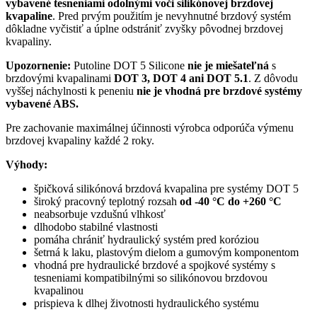
vybavené tesneniami odolnými voči silikónovej brzdovej
kvapaline
. Pred prvým použitím je nevyhnutné brzdový systém
dôkladne vyčistiť a úplne odstrániť zvyšky pôvodnej brzdovej
kvapaliny.
Upozornenie:
Putoline DOT 5 Silicone
nie je miešateľná
s
brzdovými kvapalinami
DOT 3, DOT 4 ani DOT 5.1
. Z dôvodu
vyššej náchylnosti k peneniu
nie je vhodná pre brzdové systémy
vybavené ABS.
Pre zachovanie maximálnej účinnosti výrobca odporúča výmenu
brzdovej kvapaliny každé 2 roky.
Výhody:
špičková silikónová brzdová kvapalina pre systémy DOT 5
široký pracovný teplotný rozsah
od -40 °C do +260 °C
neabsorbuje vzdušnú vlhkosť
dlhodobo stabilné vlastnosti
pomáha chrániť hydraulický systém pred koróziou
šetrná k laku, plastovým dielom a gumovým komponentom
vhodná pre hydraulické brzdové a spojkové systémy s
tesneniami kompatibilnými so silikónovou brzdovou
kvapalinou
prispieva k dlhej životnosti hydraulického systému