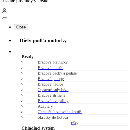
Žiadne produkty v košíku.
Close
Diely podľa motorky
Náhradné diely
Brzdy
Brzdové platničky
Brzdové kotúče
Brzdové páčky a pedále
Brzdové pumpy
Brzdové hadice
Opravné sady bŕzd
Brzdové strmene
Brzdové kvapaliny
Adaptéry
Chrániče brzdového kotúča
Skrutky do kotúča
Viečka brzdovej nádržky
Chladiaci systém