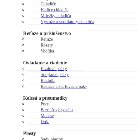
Chladiče
Hadice chladiča
Mriežky chladiča
Výstuže a ventilátory chladiča
Zátky chladiča
Reťaze a príslušenstvo
Reťaze
Rozety
Vodítka
Kladky reťaze
Ovládanie a riadenie
Brzdové páčky
Spojkové páčky
Riadidlá
Radiace a štartovacie páky
Gripy
Kolesá a pneumatiky
Pneu
Bezdušový systém
Mousse
Duše
Kolesá
Plasty
Sady plastov