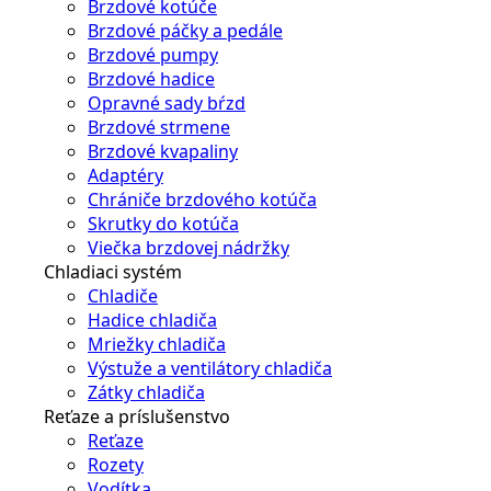
Brzdové kotúče
Brzdové páčky a pedále
Brzdové pumpy
Brzdové hadice
Opravné sady bŕzd
Brzdové strmene
Brzdové kvapaliny
Adaptéry
Chrániče brzdového kotúča
Skrutky do kotúča
Viečka brzdovej nádržky
Chladiaci systém
Chladiče
Hadice chladiča
Mriežky chladiča
Výstuže a ventilátory chladiča
Zátky chladiča
Reťaze a príslušenstvo
Reťaze
Rozety
Vodítka