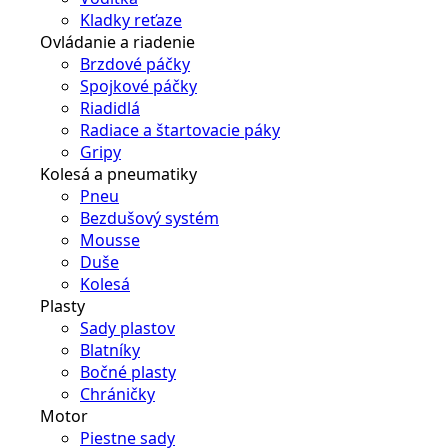
Kladky reťaze
Ovládanie a riadenie
Brzdové páčky
Spojkové páčky
Riadidlá
Radiace a štartovacie páky
Gripy
Kolesá a pneumatiky
Pneu
Bezdušový systém
Mousse
Duše
Kolesá
Plasty
Sady plastov
Blatníky
Bočné plasty
Chráničky
Motor
Piestne sady