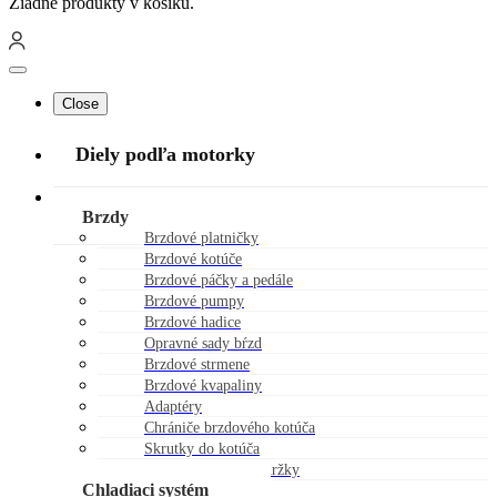
Žiadne produkty v košíku.
Close
Diely podľa motorky
Náhradné diely
Brzdy
Brzdové platničky
Brzdové kotúče
Brzdové páčky a pedále
Brzdové pumpy
Brzdové hadice
Opravné sady bŕzd
Brzdové strmene
Brzdové kvapaliny
Adaptéry
Chrániče brzdového kotúča
Skrutky do kotúča
Viečka brzdovej nádržky
Chladiaci systém