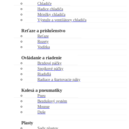
Chladiče
Hadice chladiča
Mriežky chladiča
Výstuže a ventilátory chladiča
Zátky chladiča
Reťaze a príslušenstvo
Reťaze
Rozety
Vodítka
Kladky reťaze
Ovládanie a riadenie
Brzdové páčky
Spojkové páčky
Riadidlá
Radiace a štartovacie páky
Gripy
Kolesá a pneumatiky
Pneu
Bezdušový systém
Mousse
Duše
Kolesá
Plasty
Sady plastov