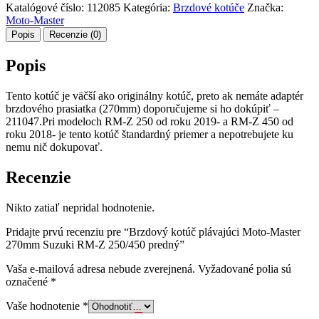
Katalógové číslo:
112085
Kategória:
Brzdové kotúče
Značka:
Moto-Master
Popis
Recenzie (0)
Popis
Tento kotúč je väčší ako originálny kotúč, preto ak nemáte adaptér
brzdového prasiatka (270mm) doporučujeme si ho dokúpiť –
211047.Pri modeloch RM-Z 250 od roku 2019- a RM-Z 450 od
roku 2018- je tento kotúč štandardný priemer a nepotrebujete ku
nemu nič dokupovať.
Recenzie
Nikto zatiaľ nepridal hodnotenie.
Pridajte prvú recenziu pre “Brzdový kotúč plávajúci Moto-Master
270mm Suzuki RM-Z 250/450 predný”
Vaša e-mailová adresa nebude zverejnená.
Vyžadované polia sú
označené
*
Vaše hodnotenie
*