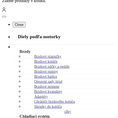
Žiadne produkty v košíku.
Close
Diely podľa motorky
Náhradné diely
Brzdy
Brzdové platničky
Brzdové kotúče
Brzdové páčky a pedále
Brzdové pumpy
Brzdové hadice
Opravné sady bŕzd
Brzdové strmene
Brzdové kvapaliny
Adaptéry
Chrániče brzdového kotúča
Skrutky do kotúča
Viečka brzdovej nádržky
Chladiaci systém