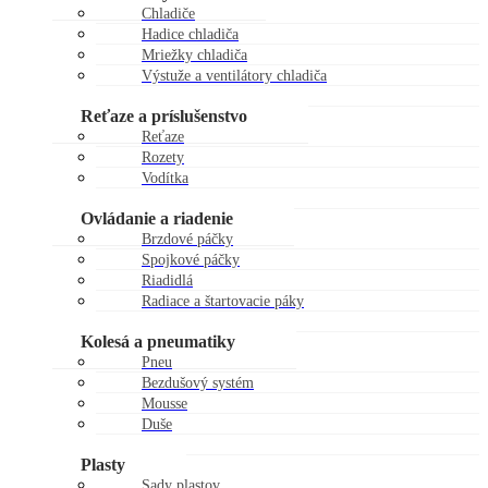
Chladiče
Hadice chladiča
Mriežky chladiča
Výstuže a ventilátory chladiča
Zátky chladiča
Reťaze a príslušenstvo
Reťaze
Rozety
Vodítka
Kladky reťaze
Ovládanie a riadenie
Brzdové páčky
Spojkové páčky
Riadidlá
Radiace a štartovacie páky
Gripy
Kolesá a pneumatiky
Pneu
Bezdušový systém
Mousse
Duše
Kolesá
Plasty
Sady plastov