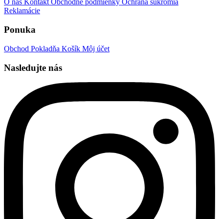
O nás
Kontakt
Obchodné podmienky
Ochrana súkromia
Reklamácie
Ponuka
Obchod
Pokladňa
Košík
Môj účet
Nasledujte nás