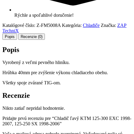
Rýchle a spoľahlivé doručenie!
Katalógové číslo:
Z-FM5008A
Kategória:
Chladiče
Značka:
ZAP
TechniX
Popis
Recenzie (0)
Popis
Vyrobený z veľmi pevného hliníku.
Hrúbka 40mm pre zvýšenie výkonu chladiaceho obehu.
Všetky spoje zvárané TIG-om.
Recenzie
Nikto zatiaľ nepridal hodnotenie.
Pridajte prvú recenziu pre “Chladič ľavý KTM 125-300 EXC 1998-
2007, 125-250 SX 1998-2006”
Vaša e-mailová adresa nebude zverejnená.
Vyžadované polia sú