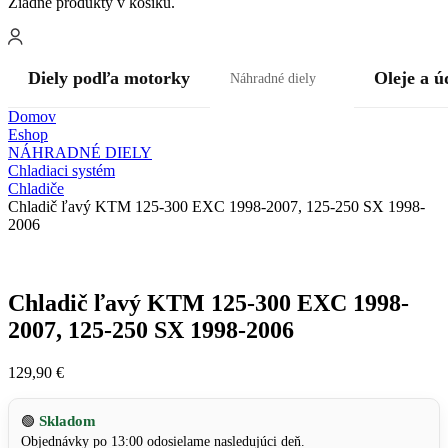
Žiadne produkty v košíku.
Diely podľa motorky
Oleje a ú
Náhradné diely
Domov
Eshop
NÁHRADNÉ DIELY
Chladiaci systém
Chladiče
Chladič ľavý KTM 125-300 EXC 1998-2007, 125-250 SX 1998-
2006
Chladič ľavý KTM 125-300 EXC 1998-
2007, 125-250 SX 1998-2006
129,90
€
Skladom
🟢
Objednávky po 13:00 odosielame nasledujúci deň.