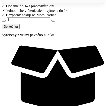
✓
Dodanie do 1–3 pracovných dní
✓
Jednoduché vrátenie alebo výmena do 14 dní
✓
Bezpečný nákup na Moto Rodina
množstvo
Chladič
Do košíka
ľavý
KTM
Vyrobený z veľmi pevného hliníku.
125-
300
EXC
1998-
2007,
125-
250
SX
1998-
2006