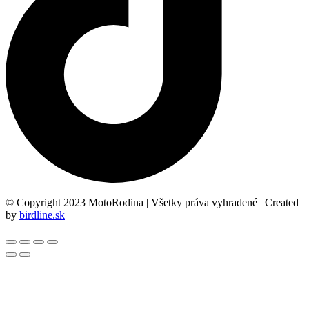
© Copyright 2023 MotoRodina | Všetky práva vyhradené | Created
by
birdline.sk