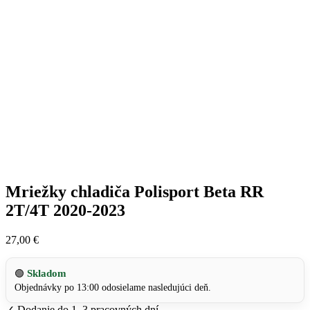
Mriežky chladiča Polisport Beta RR
2T/4T 2020-2023
27,00
€
Skladom
🟢
Objednávky po 13:00 odosielame nasledujúci deň.
✓
Dodanie do 1–3 pracovných dní