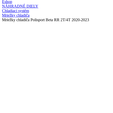
Eshop
NÁHRADNÉ DIELY
Chladiaci systém
Mriežky chladiča
Mriežky chladiča Polisport Beta RR 2T/4T 2020-2023