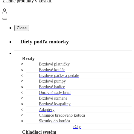
Žiadne produkty v košíku.
Close
Diely podľa motorky
Náhradné diely
Brzdy
Brzdové platničky
Brzdové kotúče
Brzdové páčky a pedále
Brzdové pumpy
Brzdové hadice
Opravné sady bŕzd
Brzdové strmene
Brzdové kvapaliny
Adaptéry
Chrániče brzdového kotúča
Skrutky do kotúča
Viečka brzdovej nádržky
Chladiaci systém