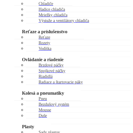
Chladiče
Hadice chladiča
Mriežky chladiča
Výstuže a ventilátory chladiča
Zátky chladiča
Reťaze a príslušenstvo
Reťaze
Rozety
Vodítka
Kladky reťaze
Ovládanie a riadenie
Brzdové páčky
Spojkové páčky
Riadidlá
Radiace a štartovacie páky
Gripy
Kolesá a pneumatiky
Pneu
Bezdušový systém
Mousse
Duše
Kolesá
Plasty
Sady plastov