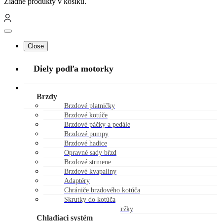
Žiadne produkty v košíku.
Close
Diely podľa motorky
Náhradné diely
Brzdy
Brzdové platničky
Brzdové kotúče
Brzdové páčky a pedále
Brzdové pumpy
Brzdové hadice
Opravné sady bŕzd
Brzdové strmene
Brzdové kvapaliny
Adaptéry
Chrániče brzdového kotúča
Skrutky do kotúča
Viečka brzdovej nádržky
Chladiaci systém