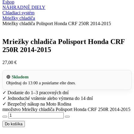
Eshop
NÁHRADNÉ DIELY
Chladiaci systém
Mriežky chladiča
Mriežky chladiča Polisport Honda CRF 250R 2014-2015
Mriežky chladiča Polisport Honda CRF
250R 2014-2015
27,00
€
Skladom
🟢
Objednaj do 13:00 a posielame ešte dnes.
✓
Dodanie do 1–3 pracovných dní
✓
Jednoduché vrátenie alebo výmena do 14 dní
✓
Bezpečný nákup na Moto Rodina
množstvo Mriežky chladiča Polisport Honda CRF 250R 2014-2015
Do košíka