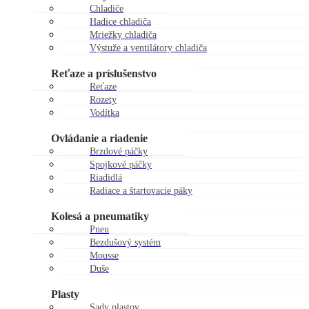
Chladiče
Hadice chladiča
Mriežky chladiča
Výstuže a ventilátory chladiča
Zátky chladiča
Reťaze a príslušenstvo
Reťaze
Rozety
Vodítka
Kladky reťaze
Ovládanie a riadenie
Brzdové páčky
Spojkové páčky
Riadidlá
Radiace a štartovacie páky
Gripy
Kolesá a pneumatiky
Pneu
Bezdušový systém
Mousse
Duše
Kolesá
Plasty
Sady plastov