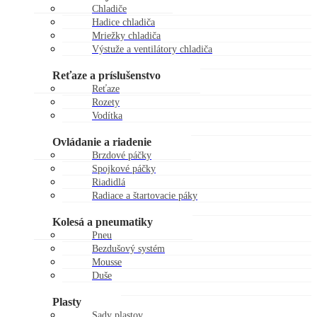
Chladiče
Hadice chladiča
Mriežky chladiča
Výstuže a ventilátory chladiča
Zátky chladiča
Reťaze a príslušenstvo
Reťaze
Rozety
Vodítka
Kladky reťaze
Ovládanie a riadenie
Brzdové páčky
Spojkové páčky
Riadidlá
Radiace a štartovacie páky
Gripy
Kolesá a pneumatiky
Pneu
Bezdušový systém
Mousse
Duše
Kolesá
Plasty
Sady plastov