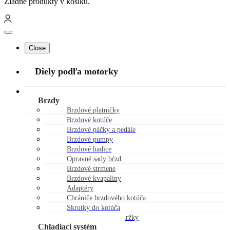
Žiadne produkty v košíku.
Close
Diely podľa motorky
Náhradné diely
Brzdy
Brzdové platničky
Brzdové kotúče
Brzdové páčky a pedále
Brzdové pumpy
Brzdové hadice
Opravné sady bŕzd
Brzdové strmene
Brzdové kvapaliny
Adaptéry
Chrániče brzdového kotúča
Skrutky do kotúča
Viečka brzdovej nádržky
Chladiaci systém