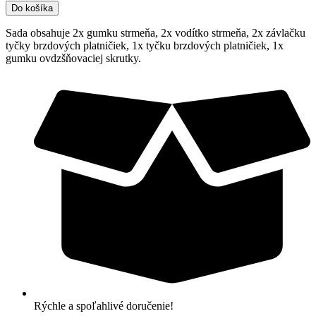
Do košíka
sada
brzdového
Sada obsahuje 2x gumku strmeňa, 2x vodítko strmeňa, 2x závlačku
strmeňa
tyčky brzdových platničiek, 1x tyčku brzdových platničiek, 1x
GasGas,
gumku ovdzšňovaciej skrutky.
Husaberg,
Husqvarna,
KTM
zadná
Rýchle a spoľahlivé doručenie!