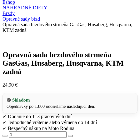
Eshop
NÁHRADNÉ DIELY
Brzdy
Opravné sady bŕzd
Opravná sada brzdového strmeňa GasGas, Husaberg, Husqvarna,
KTM zadná
Opravná sada brzdového strmeňa
GasGas, Husaberg, Husqvarna, KTM
zadná
24,90
€
Skladom
🟢
Objednávky po 13:00 odosielame nasledujúci deň.
✓
Dodanie do 1–3 pracovných dní
✓
Jednoduché vrátenie alebo výmena do 14 dní
✓
Bezpečný nákup na Moto Rodina
množstvo
Opravná