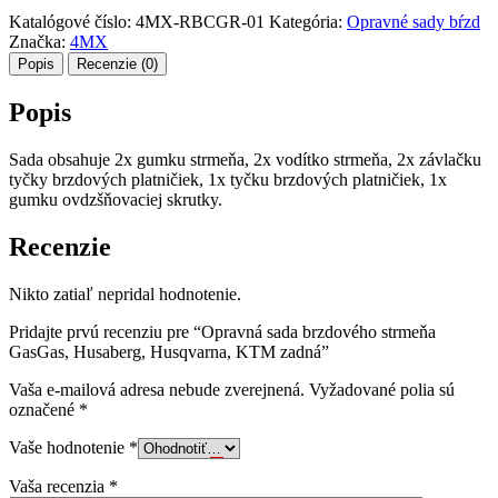
Katalógové číslo:
4MX-RBCGR-01
Kategória:
Opravné sady bŕzd
Značka:
4MX
Popis
Recenzie (0)
Popis
Sada obsahuje 2x gumku strmeňa, 2x vodítko strmeňa, 2x závlačku
tyčky brzdových platničiek, 1x tyčku brzdových platničiek, 1x
gumku ovdzšňovaciej skrutky.
Recenzie
Nikto zatiaľ nepridal hodnotenie.
Pridajte prvú recenziu pre “Opravná sada brzdového strmeňa
GasGas, Husaberg, Husqvarna, KTM zadná”
Vaša e-mailová adresa nebude zverejnená.
Vyžadované polia sú
označené
*
Vaše hodnotenie
*
Vaša recenzia
*