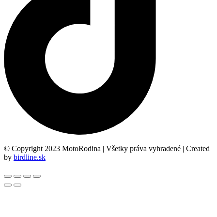
© Copyright 2023 MotoRodina | Všetky práva vyhradené | Created
by
birdline.sk