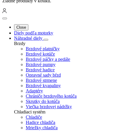
Žiadne produkty v košíku.
Close
Diely podľa motorky
Náhradné diely
Brzdy
Brzdové platničky
Brzdové kotúče
Brzdové páčky a pedále
Brzdové pumpy
Brzdové hadice
Opravné sady bŕzd
Brzdové strmene
Brzdové kvapaliny
Adaptéry
Chrániče brzdového kotúča
Skrutky do kotúča
Viečka brzdovej nádržky
Chladiaci systém
Chladiče
Hadice chladiča
Mriežky chladiča