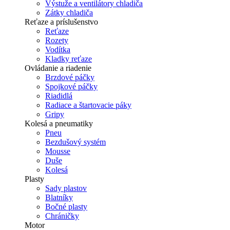
Výstuže a ventilátory chladiča
Zátky chladiča
Reťaze a príslušenstvo
Reťaze
Rozety
Vodítka
Kladky reťaze
Ovládanie a riadenie
Brzdové páčky
Spojkové páčky
Riadidlá
Radiace a štartovacie páky
Gripy
Kolesá a pneumatiky
Pneu
Bezdušový systém
Mousse
Duše
Kolesá
Plasty
Sady plastov
Blatníky
Bočné plasty
Chráničky
Motor