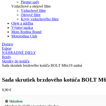
Piestne sady
Vzduchové a olejové filtre
Vzduchové filtre
Olejové filtre
Kryty vzduchového filtra
Oleje a údržba
Výstroj jazdca
Moto Rodina Brand
Motorodina Club
Domov
Eshop
NÁHRADNÉ DIELY
Brzdy
Skrutky do kotúča
Sada skrutiek brzdového kotúča BOLT M6x19 zadná
Sada skrutiek brzdového kotúča BOLT M
9,90
€
Skladom
🟢