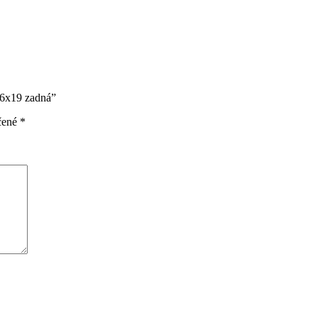
M6x19 zadná”
čené
*