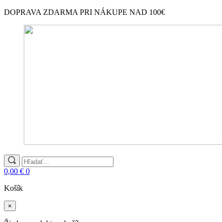
DOPRAVA ZDARMA PRI NÁKUPE NAD 100€
Search
for:
0,00
€
0
Košík
×