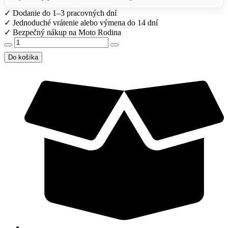
✓
Dodanie do 1–3 pracovných dní
✓
Jednoduché vrátenie alebo výmena do 14 dní
✓
Bezpečný nákup na Moto Rodina
množstvo
Silikónové
Do košíka
hadice
chladiča
ZAP
TechniX
Kawasaki
KX
450F
2019-
2023