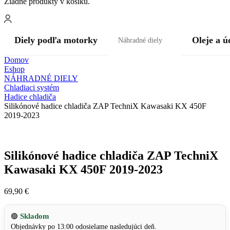
Žiadne produkty v košíku.
Diely podľa motorky
Oleje a ú
Náhradné diely
Domov
Eshop
NÁHRADNÉ DIELY
Chladiaci systém
Hadice chladiča
Silikónové hadice chladiča ZAP TechniX Kawasaki KX 450F
2019-2023
Silikónové hadice chladiča ZAP TechniX
Kawasaki KX 450F 2019-2023
69,90
€
Skladom
🟢
Objednávky po 13:00 odosielame nasledujúci deň.