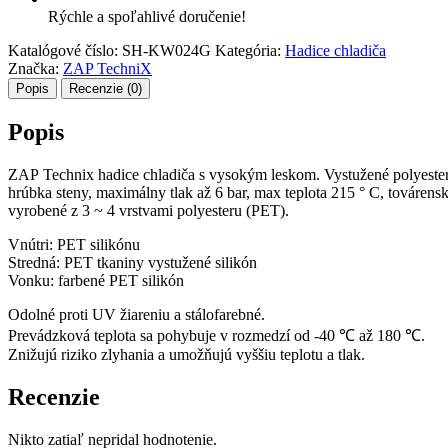
Rýchle a spoľahlivé doručenie!
Katalógové číslo:
SH-KW024G
Kategória:
Hadice chladiča
Značka:
ZAP TechniX
Popis
Recenzie (0)
Popis
ZAP
Technix
hadice
chladiča
s
vysokým
leskom
.
Vystužené
polyest
hrúbka
steny
,
maximálny
tlak
až
6
bar
,
max
teplota
215
°
C
,
továrens
vyrobené
z
3
~
4
vrstvami
polyesteru
(
PET).
Vnútri
:
PET
silikónu
Stredná
:
PET
tkaniny
vystužené
silikón
Vonku
:
farbené
PET
silikón
Odolné proti
UV
žiareniu
a
stálofarebné
.
Prevádzková
teplota
sa
pohybuje
v
rozmedzí
od
-40
℃
až
180
℃
.
Znižujú
riziko zlyhania
a
umožňujú
vyššiu teplotu
a
tlak.
Recenzie
Nikto zatiaľ nepridal hodnotenie.