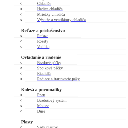
Chladiče
Hadice chladiča
Mriežky chladiča
Výstuže a ventilátory chladiča
Zátky chladiča
Reťaze a príslušenstvo
Reťaze
Rozety
Vodítka
Kladky reťaze
Ovládanie a riadenie
Brzdové páčky
Spojkové páčky
Riadidlá
Radiace a štartovacie páky
Gripy
Kolesá a pneumatiky
Pneu
Bezdušový systém
Mousse
Duše
Kolesá
Plasty
Sady plastov