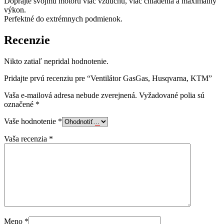
Doprajte svojmu motoru viac vzduchu, viac chladenia a maximálny
výkon.
Perfektné do extrémnych podmienok.
Recenzie
Nikto zatiaľ nepridal hodnotenie.
Pridajte prvú recenziu pre “Ventilátor GasGas, Husqvarna, KTM”
Vaša e-mailová adresa nebude zverejnená.
Vyžadované polia sú
označené
*
Vaše hodnotenie
*
Vaša recenzia
*
Meno
*