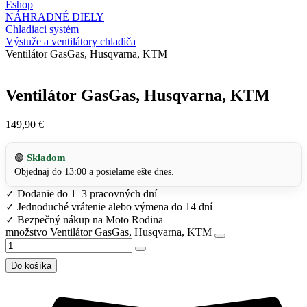
Eshop
NÁHRADNÉ DIELY
Chladiaci systém
Výstuže a ventilátory chladiča
Ventilátor GasGas, Husqvarna, KTM
Ventilátor GasGas, Husqvarna, KTM
149,90
€
Skladom
🟢
Objednaj do 13:00 a posielame ešte dnes.
✓
Dodanie do 1–3 pracovných dní
✓
Jednoduché vrátenie alebo výmena do 14 dní
✓
Bezpečný nákup na Moto Rodina
množstvo Ventilátor GasGas, Husqvarna, KTM
Do košíka