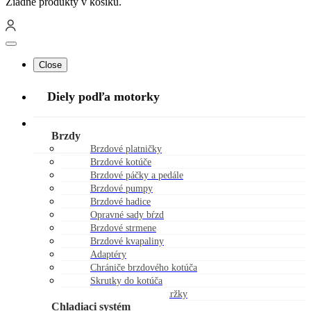
Žiadne produkty v košíku.
Close
Diely podľa motorky
Náhradné diely
Brzdy
Brzdové platničky
Brzdové kotúče
Brzdové páčky a pedále
Brzdové pumpy
Brzdové hadice
Opravné sady bŕzd
Brzdové strmene
Brzdové kvapaliny
Adaptéry
Chrániče brzdového kotúča
Skrutky do kotúča
Viečka brzdovej nádržky
Chladiaci systém