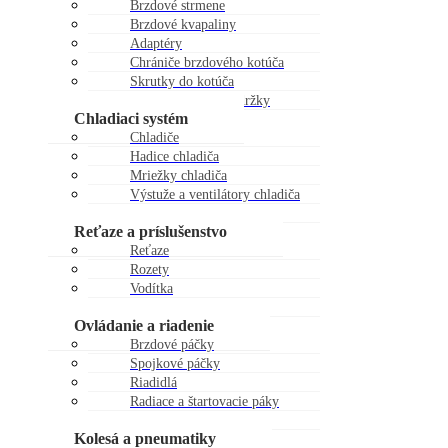
Brzdové strmene
Brzdové kvapaliny
Adaptéry
Chrániče brzdového kotúča
Skrutky do kotúča
Viečka brzdovej nádržky
Chladiaci systém
Chladiče
Hadice chladiča
Mriežky chladiča
Výstuže a ventilátory chladiča
Zátky chladiča
Reťaze a príslušenstvo
Reťaze
Rozety
Vodítka
Kladky reťaze
Ovládanie a riadenie
Brzdové páčky
Spojkové páčky
Riadidlá
Radiace a štartovacie páky
Gripy
Kolesá a pneumatiky