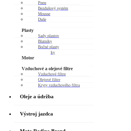
Pneu
Bezdušový systém
Mousse
Duše
Kolesá
Plasty
Sady plastov
Blatníky
Bočné plasty
Chráničky
Motor
Piestne sady
Vzduchové a olejové filtre
Vzduchové filtre
Olejové filtre
Kryty vzduchového filtra
Oleje a údržba
Výstroj jazdca