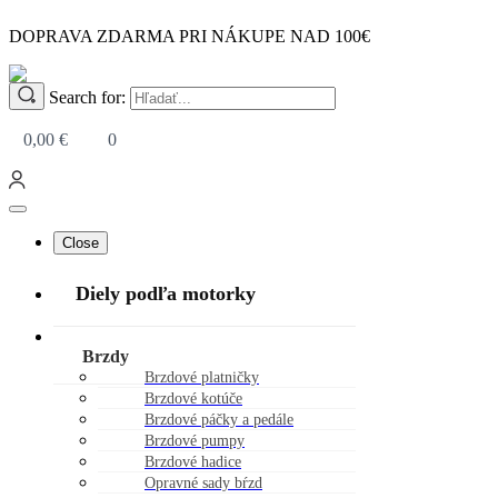
DOPRAVA ZDARMA PRI NÁKUPE NAD 100€
Search for:
0,00
€
0
Close
Diely podľa motorky
Náhradné diely
Brzdy
Brzdové platničky
Brzdové kotúče
Brzdové páčky a pedále
Brzdové pumpy
Brzdové hadice
Opravné sady bŕzd